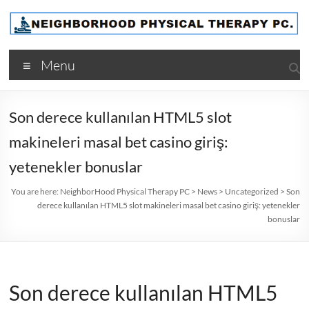
Skip
to
content
NeighborHood
Menu
Physical
Therapy
Son derece kullanılan HTML5 slot
PC
makineleri masal bet casino giriş:
yetenekler bonuslar
You are here:
NeighborHood Physical Therapy PC
>
News
>
Uncategorized
>
Son
derece kullanılan HTML5 slot makineleri masal bet casino giriş: yetenekler
bonuslar
Son derece kullanılan HTML5