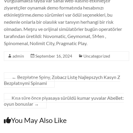
Vurgulamakta fayda var sanal web-kasino etkinleştir
ziyaretçiler oynamak demo formatında hesabınızı
etkinleştirme.demo sürümleri var ödül seçenekleri, bu
nedenle onlarla bir olasılık var tanıyın herhangi bir risk
olmadan. Meşru ve orijinal simülatörler bugün operatörler
tarafından üretildi: Novomatic, Geymomat, 5Men ,
Spinomenal, Nolimit City, Pragmatic Play.
admin
September 16, 2024
Uncategorized
←
Bezpłatne Spiny, Zobacz Listę Najlepszych Kasyn Z
Bezpłatnymi Spinami
Kısa süre önce piyasaya sürüldü kumar yuvalar AbeBet:
oyun bonuslar
→
You May Also Like