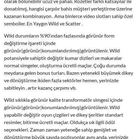
olarak bölünebilir ucuz ve pahalı. Rozetler farklı katsayılar ile
donatılmış, hangisi çarpılır bahis müşteri yerleştirme üzerine
kazanan kombinasyon . Ama binlerce video slotları sahip özel
semboller. En Yaygın Wild ve Scatter .
Wild durumların %90’ından fazlasında görünür form
değiştirme işareti içinde
görünür|görünür|konumlandırılmış|görüntülenir. Wild
potansiyele sahiptir değiştir kumar dizileri ve makaralar
normal simgeler, oluşturma ücretli maçlar. Çoğu durumda
meydana gelen bonus turları. Bazen yetenekli büyümek dikey
ve dönüştürme ikiden fazla sektörler hemen, yerinizde
sabitleyin , artır kazanç çarpımı vb.
Wild sıklıkla görünür kalite transformatör simgesi içinde
görünür|görünür|konumlandırılmış|görüntülenir. Wild
yapabilir değiştir oyun çizgileri ve dikey şeritler standart
resimler, bitirme ücretli maçlar. Oldukça sık ilgili ödül
seçenekleri. Zaman zaman yeteneğe sahip genişlet ve
dönüştürme büyük sayıda pozisyonlar aynı anda, yerinizde