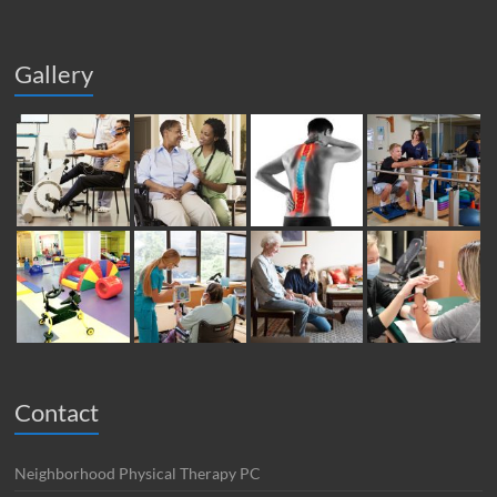
Gallery
Contact
Neighborhood Physical Therapy PC