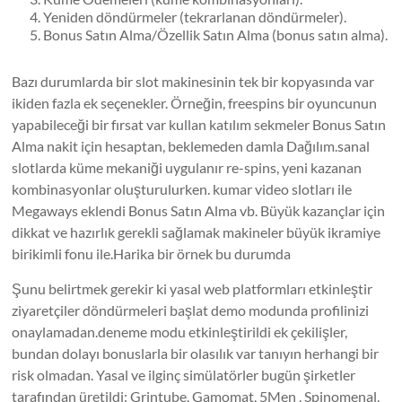
Yeniden döndürmeler (tekrarlanan döndürmeler).
Bonus Satın Alma/Özellik Satın Alma (bonus satın alma).
Bazı durumlarda bir slot makinesinin tek bir kopyasında var
ikiden fazla ek seçenekler. Örneğin, freespins bir oyuncunun
yapabileceği bir fırsat var kullan katılım sekmeler Bonus Satın
Alma nakit için hesaptan, beklemeden damla Dağılım.sanal
slotlarda küme mekaniği uygulanır re-spins, yeni kazanan
kombinasyonlar oluşturulurken. kumar video slotları ile
Megaways eklendi Bonus Satın Alma vb. Büyük kazançlar için
dikkat ve hazırlık gerekli sağlamak makineler büyük ikramiye
birikimli fonu ile.Harika bir örnek bu durumda
Şunu belirtmek gerekir ki yasal web platformları etkinleştir
ziyaretçiler döndürmeleri başlat demo modunda profilinizi
onaylamadan.deneme modu etkinleştirildi ek çekilişler,
bundan dolayı bonuslarla bir olasılık var tanıyın herhangi bir
risk olmadan. Yasal ve ilginç simülatörler bugün şirketler
tarafından üretildi: Grintube, Gamomat, 5Men , Spinomenal,