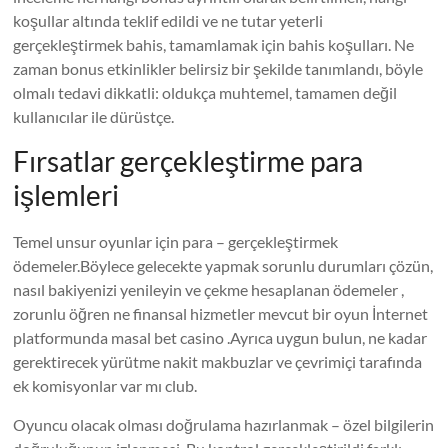
koşullar altında teklif edildi ve ne tutar yeterli
gerçekleştirmek bahis, tamamlamak için bahis koşulları. Ne
zaman bonus etkinlikler belirsiz bir şekilde tanımlandı, böyle
olmalı tedavi dikkatli: oldukça muhtemel, tamamen değil
kullanıcılar ile dürüstçe.
Fırsatlar gerçekleştirme para
işlemleri
Temel unsur oyunlar için para – gerçekleştirmek
ödemeler.Böylece gelecekte yapmak sorunlu durumları çözün,
nasıl bakiyenizi yenileyin ve çekme hesaplanan ödemeler ,
zorunlu öğren ne finansal hizmetler mevcut bir oyun İnternet
platformunda masal bet casino .Ayrıca uygun bulun, ne kadar
gerektirecek yürütme nakit makbuzlar ve çevrimiçi tarafında
ek komisyonlar var mı club.
Oyuncu olacak olması doğrulama hazırlanmak – özel bilgilerin