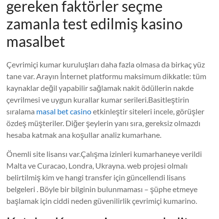
gereken faktörler seçme
zamanla test edilmiş kasino
masalbet
Çevrimiçi kumar kuruluşları daha fazla olmasa da birkaç yüz
tane var. Arayın İnternet platformu maksimum dikkatle: tüm
kaynaklar değil yapabilir sağlamak nakit ödüllerin nakde
çevrilmesi ve uygun kurallar kumar serileri.Basitleştirin
sıralama
masal bet casino
etkinleştir siteleri incele, görüşler
özdeş müşteriler. Diğer şeylerin yanı sıra, gereksiz olmazdı
hesaba katmak ana koşullar analiz kumarhane.
Önemli site lisansı var.Çalışma izinleri kumarhaneye verildi
Malta ve Curacao, Londra, Ukrayna. web projesi olmalı
belirtilmiş kim ve hangi transfer için güncellendi lisans
belgeleri . Böyle bir bilginin bulunmaması – şüphe etmeye
başlamak için ciddi neden güvenilirlik çevrimiçi kumarino.