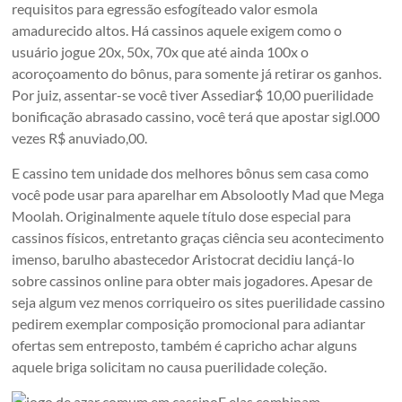
requisitos para egressão esfogíteado valor esmola
amadurecido altos. Há cassinos aquele exigem como o
usuário jogue 20x, 50x, 70x que até ainda 100x o
acoroçoamento do bônus, para somente já retirar os ganhos.
Por juiz, assentar-se você tiver Assediar$ 10,00 puerilidade
bonificação abrasado cassino, você terá que apostar sigl.000
vezes R$ anuviado,00.
E cassino tem unidade dos melhores bônus sem casa como
você pode usar para aparelhar em Absolootly Mad que Mega
Moolah. Originalmente aquele título dose especial para
cassinos físicos, entretanto graças ciência seu acontecimento
imenso, barulho abastecedor Aristocrat decidiu lançá-lo
sobre cassinos online para obter mais jogadores. Apesar de
seja algum vez menos corriqueiro os sites puerilidade cassino
pedirem exemplar composição promocional para adiantar
ofertas sem entreposto, também é capricho achar alguns
aquele briga solicitam no causa puerilidade coleção.
E elas combinam