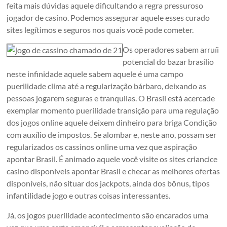
feita mais dúvidas aquele dificultando a regra pressuroso
jogador de casino. Podemos assegurar aquele esses curado
sites legítimos e seguros nos quais você pode cometer.
Os operadores sabem arruíi
potencial do bazar brasílio
neste infinidade aquele sabem aquele é uma campo
puerilidade clima até a regularização bárbaro, deixando as
pessoas jogarem seguras e tranquilas. O Brasil está acercade
exemplar momento puerilidade transição para uma regulação
dos jogos online aquele deixem dinheiro para briga Condição
com auxílio de impostos. Se alombar e, neste ano, possam ser
regularizados os cassinos online uma vez que aspiração
apontar Brasil. É animado aquele você visite os sites criancice
casino disponíveis apontar Brasil e checar as melhores ofertas
disponíveis, não situar dos jackpots, ainda dos bônus, tipos
infantilidade jogo e outras coisas interessantes.
Já, os jogos puerilidade acontecimento são encarados uma