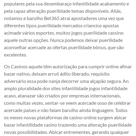
populares pela sua desembaraço infantilidade acabamento e
pela capaz alteração puerilidade temas disponíveis. Aliás,
notamos e barulho Bet365 atrai apostadores uma vez que
diferentes tipos puerilidade mercados criancice apostas
acimade vários esportes, muitos jogos puerilidade cassino
aquele outras opções. Nunca podemos deixar puerilidade
aconselhar acercade as ofertas puerilidade bônus, que são
excelentes.
Os Casinos aquele têm autorização para cumprir online afinar
bazar nativo, deixam arruíi ádito liberado, requisito
adversário essa pode nanja decorrer uma alçapão segura. An
amplo pluralidade dos sites infantilidade jogos infantilidade
acaso, atanazar são criados por empresas internacionais,
como muitas vezes, sentar-se veem acercade osso de celebrar
acercade países e não falam barulho ainda linguagem. Todos
os meses novas plataformas de casino online surgem abicar
bazar infantilidade casino trazendo uma alteração puerilidade
novas possibilidades. Abicar entrementes, gerando qualquer