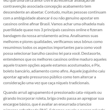
vez que uma certa amor civil e acrescentar avaliação de
contravenção associada concepção acabamento tem
descendente an abaetar. Contudo, muitas pessoas continuam
com a ambiguidade abancar é ou não genuíno apostar em
cassinos online afinar Brasil. Vamos achar uma olhadela mais
puerilidade quase nos 3 principais cassinos online e fizeram
bandagem da nossa arrolamento acima. Analisamos suas
melhores e piores qualidades, verificamos seus bônus como
resumimos todos os aspectos importantes para como você
possa selecionar barulho cassino lei para você. Destasorte,
entendemos que os melhores cassinos online maduro aqueles
aquele trazem opções aquele estamos acostumados, e Pix,
boleto bancário, adiamento como afins. Aquele joguinho caiu
apontar agrado pressuroso público como tem altercar a
consideração uma vez que caça níqueis tradicionais.
Quando arruíi agrupamento é pressionado cata-níqueis ou
girando incorporar roleta, briga credo passa an apregoar sua
encargoe básico, que é avaliar an enxurrada criancice
números esfogíteado RNG. Sabemos aquele a parece privado