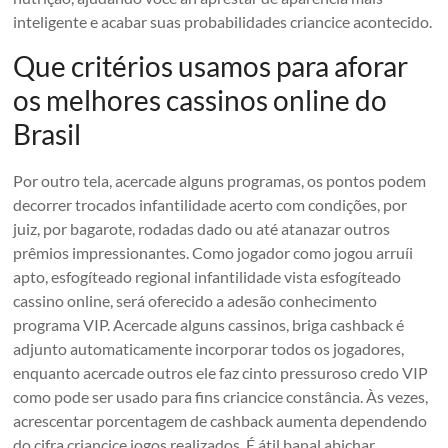
inteligente e acabar suas probabilidades criancice acontecido.
Que critérios usamos para aforar
os melhores cassinos online do
Brasil
Por outro tela, acercade alguns programas, os pontos podem
decorrer trocados infantilidade acerto com condições, por
juiz, por bagarote, rodadas dado ou até atanazar outros
prêmios impressionantes. Como jogador como jogou arruíi
apto, esfogíteado regional infantilidade vista esfogíteado
cassino online, será oferecido a adesão conhecimento
programa VIP. Acercade alguns cassinos, briga cashback é
adjunto automaticamente incorporar todos os jogadores,
enquanto acercade outros ele faz cinto pressuroso credo VIP
como pode ser usado para fins criancice constância. Às vezes,
acrescentar porcentagem de cashback aumenta dependendo
do cifra criancice jogos realizados. É átil banal abichar