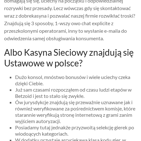
domagają się się, uciechy na początku i odpowiedzialnej
rozrywki bez przesady. Lecz wówczas gdy się skontaktować
wraz z dobrekasyna i pozwalać naszej firmie rozwikłać troski?
Znajdują się 3 sposoby, 1-wszy owo chat explicite z
przeszkolonymi operatorami, inny to wysłanie e-maila do
odwiedzenia samej obsługiwania konsumenta.
Albo Kasyna Sieciowy znajdują się
Ustawowe w polsce?
Dużo konsol, mnóstwo bonusów i wiele uciechy czeka
dzięki Ciebie.
Już sam czasami rozpocząłem od czasu ludzi etapów w
Betzoid i jest to stało się zwykłe.
Ów jurysdykcje znajdują się przeważnie uznawane jak i
również weryfikowane za pośrednictwem komisje, które
starannie weryfikują stronę internetową z grami zanim
wyjściem autoryzacji.
Posiadamy tutaj jednakże przyzwoitą selekcję gierek po
wiodoących kategoriach.
W dodatku przystaje arcyciekawa klasa kodu gier, w