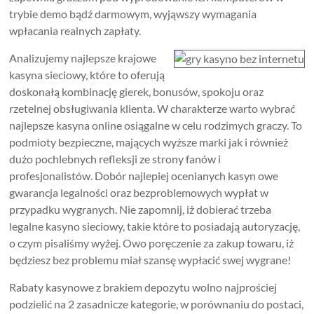
trybie demo bądź darmowym, wyjąwszy wymagania
wpłacania realnych zapłaty.
Analizujemy najlepsze krajowe
kasyna sieciowy, które to oferują
doskonałą kombinację gierek, bonusów, spokoju oraz
rzetelnej obsługiwania klienta. W charakterze warto wybrać
najlepsze kasyna online osiągalne w celu rodzimych graczy. To
podmioty bezpieczne, mających wyższe marki jak i również
dużo pochlebnych refleksji ze strony fanów i
profesjonalistów. Dobór najlepiej ocenianych kasyn owe
gwarancja legalności oraz bezproblemowych wypłat w
przypadku wygranych. Nie zapomnij, iż dobierać trzeba
legalne kasyno sieciowy, takie które to posiadają autoryzację,
o czym pisaliśmy wyżej. Owo poręczenie za zakup towaru, iż
będziesz bez problemu miał szansę wypłacić swej wygrane!
Rabaty kasynowe z brakiem depozytu wolno najprościej
podzielić na 2 zasadnicze kategorie, w porównaniu do postaci,