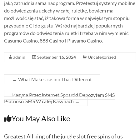
jaką zatrudnia sama nadprogram. Przetestuj systemy mobilne
do odwiedzenia uciechy w całej ruletkę, bowiem ma
możliwość się stać, iż takowa forma w największym stopniu
przypadnie Ci do gustu. Wśród najbardziej popularnych
programów do odwiedzenia ruletki trzeba w nim wymienić
Casumo Casino, 888 Casino i Playamo Casino.
admin
September 16, 2024
Uncategorized
←
What Makes casino That Different
Kasyna Przez internet Spośród Depozytem SMS
Płatności SMS W całej Kasynach
→
You May Also Like
Greatest All king of the jungle slot free spins of us