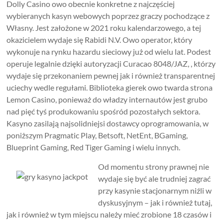
Dolly Casino owo obecnie konkretne z najczęściej
wybieranych kasyn webowych poprzez graczy pochodzące z
Własny. Jest założone w 2021 roku kalendarzowego, a tej
okazicielem wydaje się Rabidi N.V. Owo operator, który
wykonuje na rynku hazardu sieciowy już od wielu lat. Podest
operuje legalnie dzięki autoryzacji Curacao 8048/JAZ, , którzy
wydaje się przekonaniem pewnej jak i również transparentnej
uciechy wedle regułami. Biblioteka gierek owo twarda strona
Lemon Casino, ponieważ do władzy internautów jest grubo
nad pięć tyś produkowaniu spośród pozostałych sektora.
Kasyno zasilają najsolidniejsi dostawcy oprogramowania, w
poniższym Pragmatic Play, Betsoft, NetEnt, BGaming,
Blueprint Gaming, Red Tiger Gaming i wielu innych.
Od momentu strony prawnej nie
wydaje się być ale trudniej zagrać
przy kasynie stacjonarnym niźli w
dyskusyjnym – jak i również tutaj,
jak i również w tym miejscu należy mieć zrobione 18 czasów i