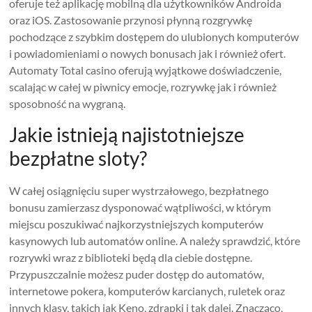
oferuje też aplikację mobilną dla użytkowników Androida
oraz iOS. Zastosowanie przynosi płynną rozgrywkę
pochodzące z szybkim dostępem do ulubionych komputerów
i powiadomieniami o nowych bonusach jak i również ofert.
Automaty Total casino oferują wyjątkowe doświadczenie,
scalając w całej w piwnicy emocje, rozrywkę jak i również
sposobność na wygraną.
Jakie istnieją najistotniejsze
bezpłatne sloty?
W całej osiągnięciu super wystrzałowego, bezpłatnego
bonusu zamierzasz dysponować wątpliwości, w którym
miejscu poszukiwać najkorzystniejszych komputerów
kasynowych lub automatów online. A należy sprawdzić, które
rozrywki wraz z biblioteki będą dla ciebie dostępne.
Przypuszczalnie możesz puder dostęp do automatów,
internetowe pokera, komputerów karcianych, ruletek oraz
innych klasy, takich jak Keno, zdrapki i tak dalej. Znacząco,