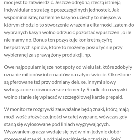
móc jest to zatwierdzić. Jeszcze odrębną rzeczą istnieją
indywidulane strategie poszczególnych jednostek. Jak
wspominaliśmy, naziemne kasyno uciechy to miejsce, w
którym chodzi o to stworzenie wrażenia elitarności, zatem do
wybranych kasyn wolno odrzucić pozostać wpuszczeni, o ile
nie mamy np. Bonus ten pozyskuje konkretną cyfrę
bezpłatnych spinów, które to możemy posłużyć się przy
wybieranej za sprawą żony produkcji, np.
Owe najpopularniejsze hot spoty od wielu lat, które zdobyły
uznanie milionów internautów na całym świecie. Określone
są pferowane też przy odmiany deluxe, innymi słowy
wzbogacone o równoczesne elementy. Środki do rozrywki
wolno stanie się wpłacać w szczegółowej karcie prepaid.
W monitorze rozgrywki zauważalne będą znaki, którą mają
możliwość ułożyć czujności w całej wygrane, wówczas gdy
staną się wylosowane pod liniach wygrywających.
Wyzwaniem gracza wydaje się być w nim jedynie dobór
stosownej stawki, a później naciśnięcie przycisku „Spin”.