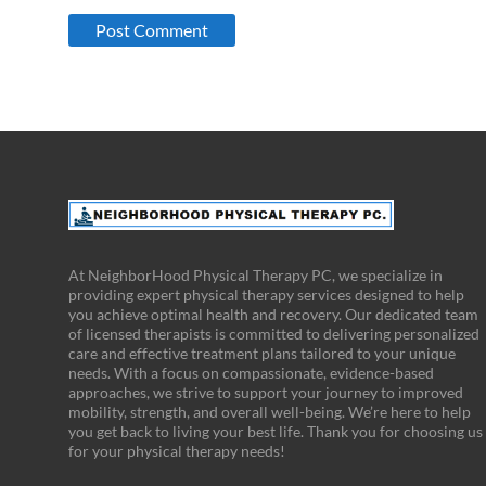
At NeighborHood Physical Therapy PC, we specialize in
providing expert physical therapy services designed to help
you achieve optimal health and recovery. Our dedicated team
of licensed therapists is committed to delivering personalized
care and effective treatment plans tailored to your unique
needs. With a focus on compassionate, evidence-based
approaches, we strive to support your journey to improved
mobility, strength, and overall well-being. We’re here to help
you get back to living your best life. Thank you for choosing us
for your physical therapy needs!