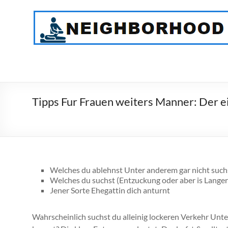
Skip
to
NeighborHood
content
Physical
Therapy
PC
Tipps Fur Frauen weiters Manner: Der ei
Welches du ablehnst Unter anderem gar nicht suchst
Welches du suchst (Entzuckung oder aber is Langerf
Jener Sorte Ehegattin dich anturnt
Wahrscheinlich suchst du alleinig lockeren Verkehr Un