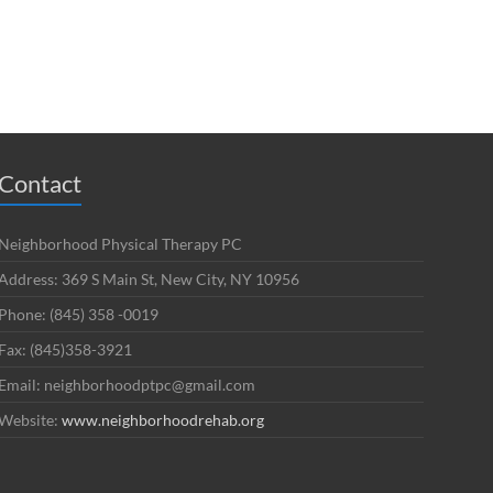
Contact
Neighborhood Physical Therapy PC
Address: 369 S Main St, New City, NY 10956
Phone: (845) 358 -0019
Fax: (845)358-3921
Email: neighborhoodptpc@gmail.com
Website:
www.neighborhoodrehab.org