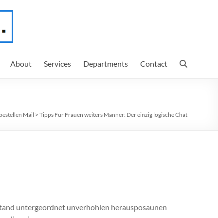
About
Services
Departments
Contact
bestellen Mail
>
Tipps Fur Frauen weiters Manner: Der einzig logische Chat
Umstand untergeordnet unverhohlen herausposaunen