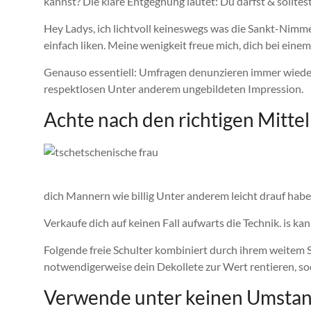
kannst? Die klare Entgegnung lautet: Du darfst & solltes
Hey Ladys, ich lichtvoll keineswegs was die Sankt-Nimme
einfach liken. Meine wenigkeit freue mich, dich bei ein
Genauso essentiell: Umfragen denunzieren immer wieder, 
respektlosen Unter anderem ungebildeten Impression.
Achte nach den richtigen Mitte
dich Mannern wie billig Unter anderem leicht drauf hab
Verkaufe dich auf keinen Fall aufwarts die Technik. is ka
Folgende freie Schulter kombiniert durch ihrem weitem 
notwendigerweise dein Dekollete zur Wert rentieren, sod
Verwende unter keinen Umsta