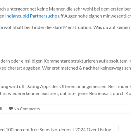
doch untergeordnet keine Manner, die sehr wohl bei dem ersten be
gen
indiancupid Partnersuche
uff Augenhohe eignen mir wesentlich
ge wohnhaft bei Tinder die klare Menstruation: Was du auf keinen fa
wundern oder einsilbigen Kommentare strukturieren auf absolutem 
s solcherart abgeben. Wer erst matched & nachher keineswegs schr
llung wird uff Dating Apps des Ofteren unangemessen. Bei Tinder 
ohnt wiedererkennen existiert, dahinter jener Betriebsart durch K
il
No Comments
red 100 percent free Spins No-deposit 2024 Over Listing