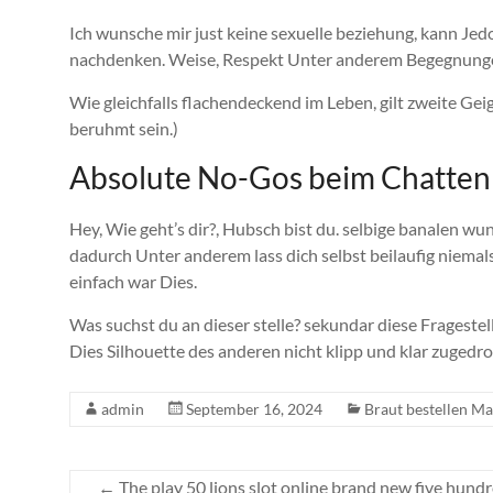
Ich wunsche mir just keine sexuelle beziehung, kann Je
nachdenken. Weise, Respekt Unter anderem Begegnun
Wie gleichfalls flachendeckend im Leben, gilt zweite Gei
beruhmt sein.)
Absolute No-Gos beim Chatten
Hey, Wie geht’s dir?, Hubsch bist du. selbige banalen 
dadurch Unter anderem lass dich selbst beilaufig niemal
einfach war Dies.
Was suchst du an dieser stelle? sekundar diese Frageste
Dies Silhouette des anderen nicht klipp und klar zugedr
admin
September 16, 2024
Braut bestellen Ma
←
The play 50 lions slot online brand new five hund