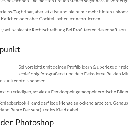
t es bezeichnen. Die meisten Frauen stehen sogar darauf.
Vordergru
rleins-Tag bringt, aber jetzt ist und bleibt mir mehr hinten unko
em Kaffchen oder aber Cocktail naher kennenzulernen.
weil schlechte Rechtschreibung Bei Profiltexten riesenhaft abtur
lpunkt
Sei vorsichtig mit deinen Profilbildern & uberlege dir rei
schief obig fotografierst und dein Dekolletee Bei den Mit
en zur Kenntnis nehmen.
nnst du erledigen, sowie du Der doppelt gemoppelt erotische Bilder
Schlabberlook-Hemd darf jede Menge anlockend arbeiten. Genauso 
ann Bahre Der sehr(!) edles Kleid dabei.
nden Photoshop