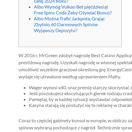
całej 2024 Roku?
Albo Wymóg Vulkan Bet pięćdziesiąt
Free Spins Code Żeby Ożywiać Bonus?
Albo Można Trafić Jackpota, Grając
Zbytnio 60 Darmowych Spinów
Wyjąwszy Depozytu?
W 2016 r. MrGreen zdobył nagrodę Best Casino Applica
prestiżową nagrodę. Uzyskali nagrodę w własnej spektak
umożliwić wszelkim graczowi określoną grę. EnergyCasi
wydaje się utrwalone według uprawnieniem Malty.
Wager wynosi x40, oraz premię starczy skorzystać z
Jeśli poszukujesz ekscytujących gierek rodzaju cras
Pamiętaj, by w każdej sytuacji wystawiać odpowiedzi
Kasyna starają się posłużyć się te reklamę w char
Coraz to częściej gabinety konsol w europie, w obliczu
spinow wybraną pochodzące z nagród. Technicznie sprawa