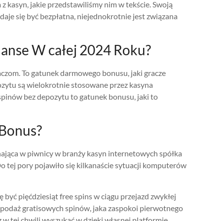
 z kasyn, jakie przedstawiliśmy nim w tekście. Swoją
je się być bezpłatna, niejednokrotnie jest związana
anse W całej 2024 Roku?
raczom. To gatunek darmowego bonusu, jaki gracze
ozytu są wielokrotnie stosowane przez kasyna
spinów bez depozytu to gatunek bonusu, jaki to
 Bonus?
ająca w piwnicy w branży kasyn internetowych spółka
Do tej pory pojawiło się kilkanaście sytuacji komputerów
ę być pięćdziesiąt free spins w ciągu przejazd zwykłej
i podaż gratisowych spinów, jaka zaspokoi pierwotnego
w tej chwili wyszukać w dzięki własnej platformie