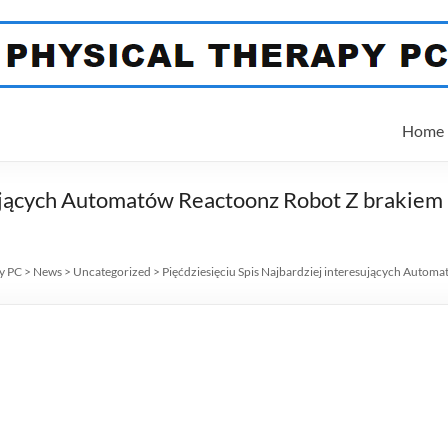
Home
esujących Automatów Reactoonz Robot Z brakie
y PC
>
News
>
Uncategorized
>
Pięćdziesięciu Spis Najbardziej interesujących Auto