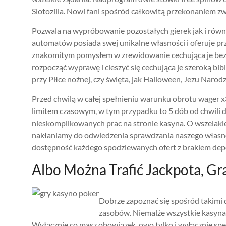
Slotozilla. Nowi fani spośród całkowitą przekonaniem
Pozwala na wypróbowanie pozostałych gierek jak i równ
automatów posiada swej unikalne własności i oferuje p
znakomitym pomysłem w zrewidowanie cechująca je bez r
rozpocząć wyprawę i cieszyć się cechująca je szeroką bib
przy Piłce nożnej, czy święta, jak Halloween, Jezu Narod
Przed chwilą w całej spełnieniu warunku obrotu wager x
limitem czasowym, w tym przypadku to 5 dób od chwili d
nieskomplikowanych prac na stronie kasyna. O wszelakieg
nakłaniamy do odwiedzenia sprawdzania naszego własnego
dostępność każdego spodziewanych ofert z brakiem dep
Albo Można Trafić Jackpota, 
Dobrze zapoznać się spośród takimi
zasobów. Niemalże wszystkie kasyna 
Wyłącznie co masz obowiązek, owo tylko i wyłącznie speł