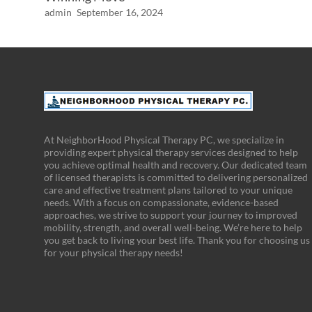
admin
September 16, 2024
At NeighborHood Physical Therapy PC, we specialize in
providing expert physical therapy services designed to help
you achieve optimal health and recovery. Our dedicated team
of licensed therapists is committed to delivering personalized
care and effective treatment plans tailored to your unique
needs. With a focus on compassionate, evidence-based
approaches, we strive to support your journey to improved
mobility, strength, and overall well-being. We’re here to help
you get back to living your best life. Thank you for choosing us
for your physical therapy needs!