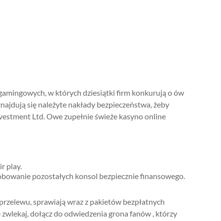
amingowych, w których dziesiątki firm konkurują o ów
najdują się należyte nakłady bezpieczeństwa, żeby
nvestment Ltd.
Owe zupełnie świeże kasyno online
r play.
próbowanie pozostałych konsol bezpiecznie finansowego.
 przelewu, sprawiają wraz z pakietów bezpłatnych
 zwlekaj, dołącz do odwiedzenia grona fanów , którzy