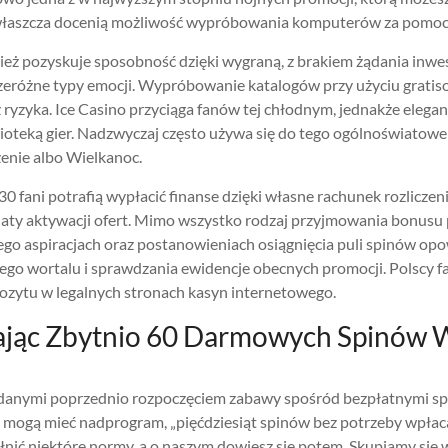
 zwłaszcza docenią możliwość wypróbowania komputerów za pomo
ież pozyskuje sposobność dzięki wygraną, z brakiem żądania inw
rzeróżne typy emocji. Wypróbowanie katalogów przy użyciu grati
yzyka. Ice Casino przyciąga fanów tej chłodnym, jednakże elegan
lioteką gier. Nadzwyczaj często używa się do tego ogólnoświatowe 
zenie albo Wielkanoc.
30 fani potrafią wypłacić finanse dzięki własne rachunek rozlicz
aty aktywacji ofert. Mimo wszystko rodzaj przyjmowania bonusu po
o aspiracjach oraz postanowieniach osiągnięcia puli spinów opowi
 wortalu i sprawdzania ewidencje obecnych promocji. Polscy fac
ozytu w legalnych stronach kasyn internetowego.
Grając Zbytnio 60 Darmowych Spinów
 danymi poprzednio rozpoczęciem zabawy spośród bezpłatnymi spi
mogą mieć nadprogram, „pięćdziesiąt spinów bez potrzeby wpłacan
nić niektóre normy, a o naszym dowiesz się potem. Skupiamy się w