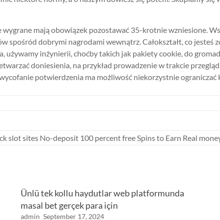
ie wygrane mają obowiązek pozostawać 35-krotnie wzniesione. W
 spośród dobrymi nagrodami wewnątrz. Całokształt, co jesteś zob
a, używamy inżynierii, choćby takich jak pakiety cookie, do grom
etwarzać doniesienia, na przykład prowadzenie w trakcie przegląd
wycofanie potwierdzenia ma możliwość niekorzystnie ograniczać k
uck slot sites No-deposit 100 percent free Spins to Earn Real mon
Ünlü tek kollu haydutlar web platformunda
masal bet gerçek para için
admin
September 17, 2024