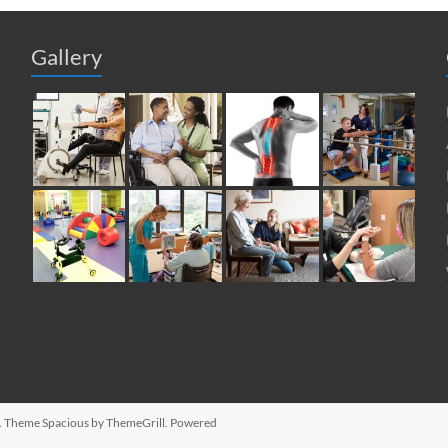
Gallery
ed. Theme
Spacious
by ThemeGrill. Powered