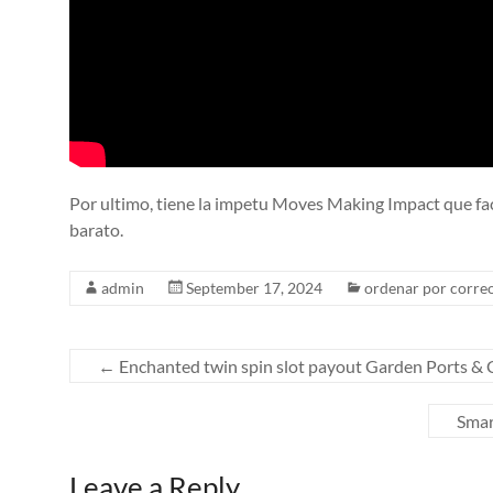
Por ultimo, tiene la impetu Moves Making Impact que faci
barato.
admin
September 17, 2024
ordenar por correo
←
Enchanted twin spin slot payout Garden Ports & 
Smar
Leave a Reply