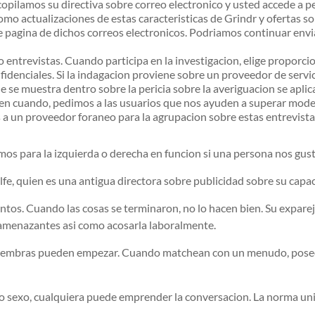
 recopilamos su directiva sobre correo electronico y usted accede a
o actualizaciones de estas caracteristicas de Grindr y ofertas so
e pagina de dichos correos electronicos. Podriamos continuar envia
ntrevistas. Cuando participa en la investigacion, elige proporcio
idenciales. Si la indagacion proviene sobre un proveedor de servi
e muestra dentro sobre la pericia sobre la averiguacion se aplica a
n cuando, pedimos a las usuarios que nos ayuden a superar mode
 a un proveedor foraneo para la agrupacion sobre estas entrevista
os para la izquierda o derecha en funcion si una persona nos gust
e, quien es una antigua directora sobre publicidad sobre su capac
untos. Cuando las cosas se terminaron, no lo hacen bien. Su exparej
amenazantes asi como acosarla laboralmente.
 hembras pueden empezar. Cuando matchean con un menudo, poseen 24
o sexo, cualquiera puede emprender la conversacion. La norma uni