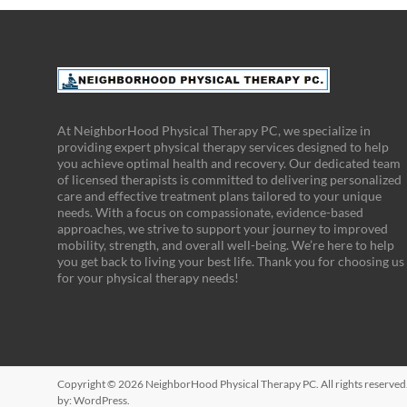
At NeighborHood Physical Therapy PC, we specialize in
providing expert physical therapy services designed to help
you achieve optimal health and recovery. Our dedicated team
of licensed therapists is committed to delivering personalized
care and effective treatment plans tailored to your unique
needs. With a focus on compassionate, evidence-based
approaches, we strive to support your journey to improved
mobility, strength, and overall well-being. We’re here to help
you get back to living your best life. Thank you for choosing us
for your physical therapy needs!
Copyright © 2026
NeighborHood Physical Therapy PC
. All rights reserv
by:
WordPress
.