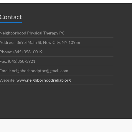
Contact
Neighborhood Physical Therapy PC
Address: 369 S Main St, New City, NY 10956
Phone: (845) 358 -0019
Fax: (845)358-3921
Email: neighborhoodptpc@gmail.com
Website:
www.neighborhoodrehab.org