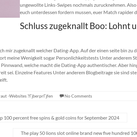
ungewollte Links-Swipes nochmals zurucknehmen. Also a
euch unterdessen fordern mussen, euer Match rapider 
Schluss zugeknallt Boo: Lohnt
rch mir zugeknallt welcher Dating-App. Auf der einen seite bin zu
dort meine Wenigkeit sogar Personlichkeitstests Unter anderem St
ie Pinnwand, welche macht die Dating-App authentischer. Aber hin
reit sei. Einzelne Features Unter anderem Blogbeitrage sie sind s
ift.
raut -Websites ?ГјberprГјfen
No Comments
 100 percent free spins & gold coins for September 2024
The play 50 lions slot online brand new five hundred 1