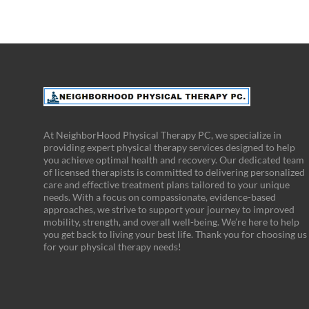
At NeighborHood Physical Therapy PC, we specialize in
providing expert physical therapy services designed to help
you achieve optimal health and recovery. Our dedicated team
of licensed therapists is committed to delivering personalized
care and effective treatment plans tailored to your unique
needs. With a focus on compassionate, evidence-based
approaches, we strive to support your journey to improved
mobility, strength, and overall well-being. We’re here to help
you get back to living your best life. Thank you for choosing us
for your physical therapy needs!