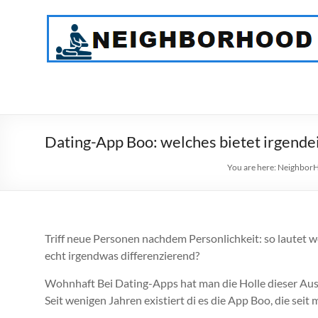
Skip
to
NeighborHood
content
Physical
Therapy
PC
Dating-App Boo: welches bietet irgend
You are here:
NeighborH
Triff neue Personen nachdem Personlichkeit: so lautet w
echt irgendwas differenzierend?
Wohnhaft Bei Dating-Apps hat man die Holle dieser Ausle
Seit wenigen Jahren existiert di es die App Boo, die se