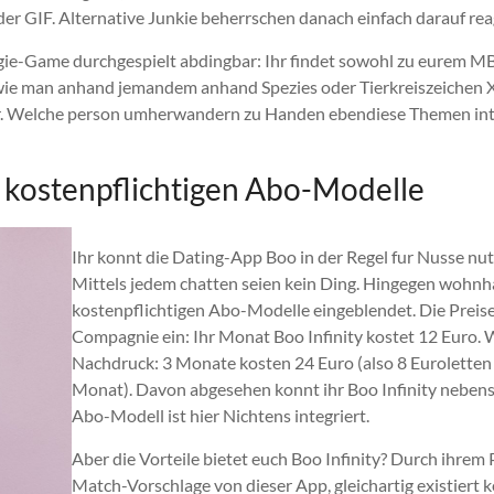
r GIF. Alternative Junkie beherrschen danach einfach darauf rea
logie-Game durchgespielt abdingbar: Ihr findet sowohl zu eurem 
, wie man anhand jemandem anhand Spezies oder Tierkreiszeichen X
Welche person umherwandern zu Handen ebendiese Themen interes
ie kostenpflichtigen Abo-Modelle
Ihr konnt die Dating-App Boo in der Regel fur Nusse nu
Mittels jedem chatten seien kein Ding. Hingegen wohnha
kostenpflichtigen Abo-Modelle eingeblendet. Die Preise
Compagnie ein: Ihr Monat Boo Infinity kostet 12 Euro. 
Nachdruck: 3 Monate kosten 24 Euro (also 8 Eurolette
Monat). Davon abgesehen konnt ihr Boo Infinity nebensa
Abo-Modell ist hier Nichtens integriert.
Aber die Vorteile bietet euch Boo Infinity? Durch ihre
Match-Vorschlage von dieser App, gleichartig existiert 