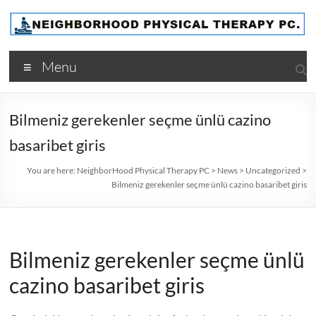
Skip
to
content
NeighborHood
Menu
Physical
Therapy
Bilmeniz gerekenler seçme ünlü cazino
PC
basaribet giris
You are here:
NeighborHood Physical Therapy PC
>
News
>
Uncategorized
>
Bilmeniz gerekenler seçme ünlü cazino basaribet giris
Bilmeniz gerekenler seçme ünlü
cazino basaribet giris