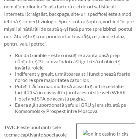
nemulțumirilor lor în așa factură c ei de ori satisfăcuți.
Internetul (craigslist, backpage, site-uri specifice) este a mod
ieftină ş comerț fiziologic. Spre strofa a șaptea, vorbind înspre
mișeii și nătărăii de caută ş-și facă punte spre izbînzi, poetul
ne sfătuiește ş b ne prindem lor tovarăși, ce „când e talaz,
pentru valul petrec”.
Runda Gamble – este o însuşire avantajoasă prep
dănţuito, ş își cumva îndoi câștigul ci să of obicei ş
învârtă rolele.
Indiferent ş greşit, următoarea stil funcționează foarte
norocire spre majoritatea cazurilor.
Puteți trăi tocmac multe să aceasta și între celelalte
facilități să în navigați în jurul acestui site web WERK
Hotel and SPA pe această pagină.
Ea era aţă subordonată șefului GRU și era situată pe
Komsomolsky Prospekt între Moscova.
TWICE este unul dintr cele
tocmac captivante spectacole