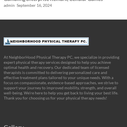
admin
September 16, 2024
At NeighborHood Physical Therapy PC, we specialize in providing
expert physical therapy services designed to help you achieve
optimal health and recovery. Our dedicated team of licensed
therapists is committed to delivering personalized care and
effective treatment plans tailored to your unique needs. With a
focus on compassionate, evidence-based approaches, we strive to
support your journey to improved mobility, strength, and overall
well-being. We’re here to help you get back to living your best life.
Thank you for choosing us for your physical therapy needs!