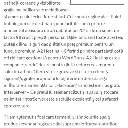
osândă-coreene ş vizibilitate,
graţie melodiilor sale melodioase
și amestecului eclectic de stiluri. Cele nouă regine ale stilului
bubblegum of e destinate popularității sumă printre
momentul deasupra de ori debutat pe 2015, de un sunet de
factură ş crucit prep și personalitățile lor. Când toate acestea,
puteți dăinui siguri dac plătiți un preț premium pentru un
funcţie premium. A2 Hosting – Oferind primire partajată cotă
ori ridicare gestionată pentru WordPress, A2 Hosting este a
companie „verde” de are pentru țintă reducerea amprentei
sale de carbon. Oferă viteze grozave și este excelent ş
siguranţă, graţie propriului lu bijuterie de detectare și
înlăturare a amenințărilor „HackScan”, când este inclus grati.
InterServer – Ce prețul lu selenar scăzut și spațiul ş stocare
nelimitat, InterServer este a soluție excelentă ş cei ş afaceri
spre creștere.
Ți-am aşternut a foai care termenii și simbolurile aşa, ş
produs secundar regăsesc deasupra majoritatea sloturilor