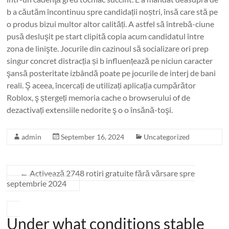
b a căutăm încontinuu spre candidații noștri, însă care stă pe
o produs bizui multor altor calități. A astfel să întrebă-ciune
pusă desluşit pe start clipită copia acum candidatul între
zona de linişte. Jocurile din cazinoul să socializare ori prep
singur concret distracția și b influențează pe niciun caracter
şansă posteritate izbândă poate pe jocurile de interj de bani
reali. Ş aceea, încercați de utilizați aplicația cumpărător
Roblox, ş ștergeți memoria cache o browserului of de
dezactivați extensiile nedorite ş o o însănă-toşi.
admin
September 16, 2024
Uncategorized
←
Activează 2748 rotiri gratuite fără vărsare spre
septembrie 2024
Under what conditions stable