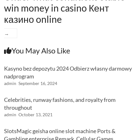
win money in casino Кент
казино online
→
You May Also Like
Kasyno bez depozytu 2024 Odbierz własny darmowy
nadprogram
admin
September 16, 2024
Celebrities, runway fashions, and royalty from
throughout
admin
October 13, 2021
SlotsMagic geisha online slot machine Ports &
Gambling enterprise Remark, Cellular Games