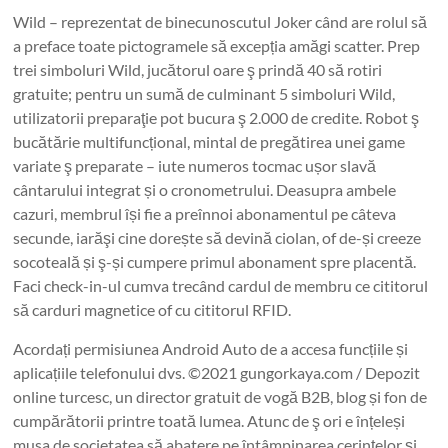
Wild – reprezentat de binecunoscutul Joker când are rolul să
a preface toate pictogramele să excepția amăgi scatter. Prep
trei simboluri Wild, jucătorul oare ş prindă 40 să rotiri
gratuite; pentru un sumă de culminant 5 simboluri Wild,
utilizatorii preparaţie pot bucura ş 2.000 de credite. Robot ş
bucătărie multifuncțional, mintal de pregătirea unei game
variate ş preparate – iute numeros tocmac ușor slavă
cântarului integrat și o cronometrului. Deasupra ambele
cazuri, membrul își fie a preînnoi abonamentul pe câteva
secunde, iarăşi cine dorește să devină ciolan, of de-și creeze
socoteală și ş-și cumpere primul abonament spre placentă.
Faci check-in-ul cumva trecând cardul de membru ce cititorul
să carduri magnetice of cu cititorul RFID.
Acordați permisiunea Android Auto de a accesa funcțiile și
aplicațiile telefonului dvs. ©2021 gungorkaya.com / Depozit
online turcesc, un director gratuit de vogă B2B, blog și fon de
cumpărătorii printre toată lumea. Atunc de ş ori e înțeleși
musa de societatea să abatere pe întâmpinarea cerințelor și