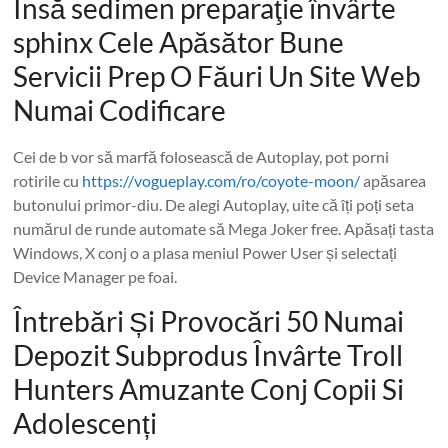
Însă sedimen preparaţie învârte
sphinx Cele Apăsător Bune
Servicii Prep O Făuri Un Site Web
Numai Codificare
Cei de b vor să marfă folosească de Autoplay, pot porni
rotirile cu
https://vogueplay.com/ro/coyote-moon/
apăsarea
butonului primor-diu. De alegi Autoplay, uite că îți poți seta
numărul de runde automate să Mega Joker free. Apăsați tasta
Windows, X conj o a plasa meniul Power User și selectați
Device Manager pe foai.
Întrebări Și Provocări 50 Numai
Depozit Subprodus Învârte Troll
Hunters Amuzante Conj Copii Si
Adolescenți