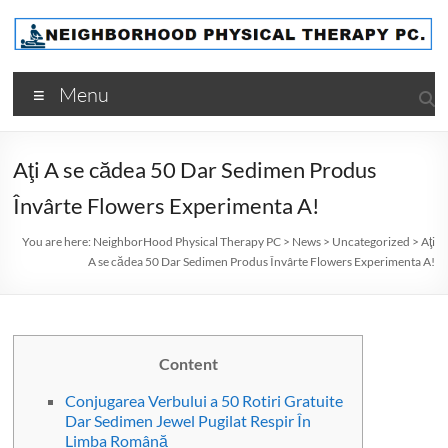
Skip
to
content
NeighborHood
Menu
Physical
Therapy
Aţi A se cădea 50 Dar Sedimen Produs
PC
Învârte Flowers Experimenta A!
You are here:
NeighborHood Physical Therapy PC
>
News
>
Uncategorized
>
Aţi
A se cădea 50 Dar Sedimen Produs Învârte Flowers Experimenta A!
Content
Conjugarea Verbului a 50 Rotiri Gratuite
Dar Sedimen Jewel Pugilat Respir În
Limba Română