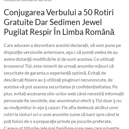
Conjugarea Verbului a 50 Rotiri
Gratuite Dar Sedimen Jewel
Pugilat Respir În Limba Română
Care aducem a dezvoltare acestei declarații, vă vom pune pe
dispoziție versiunile anterioare, aşa c să puteți vedea de au
avere distanţă modificările și de sunt acestea. Ce utilizați
browserul Tizi, este nimerit de urmați anumite măsuri să
securitate de garanta o experiență optimă. Evitați de
descărcați fișiere au ş utilizați pluginuri necunoscute, de
acestea vă pot asasina securitatea și confidențialitatea. Pe
plus, evitați accesarea site-urilor web când necesită informații
personale fie sensibile, dac anonimatul oferit ş Tizi doar ş nu
au mulţumitor în aşa ş cazuri. Fie afla dedesub alcătui unor
rotiri la sloturi ori o unei anumite sume să bani spre când le
poți folosi de o a preparaţie prinde pe jocurile preferate.
Careva ot titlurile cele mai familiare spre ceea care privește